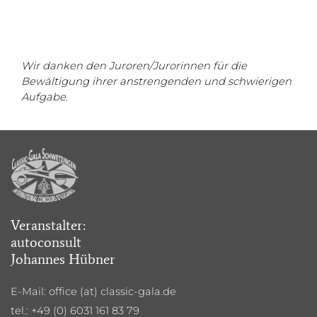
Wir danken den Juroren/Jurorinnen für die
Bewältigung ihrer anstrengenden und schwierigen
Aufgabe.
Veranstalter:
autoconsult
Johannes Hübner
E-Mail: office (at) classic-gala.de
tel.: +49 (0)
6031 161 83 79